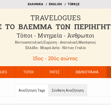
EΛΛΗΝΙΚΑ
ΕΝGLISH
TÜRKÇE
TRAVELOGUES
 TO BΛΕΜΜΑ ΤΩΝ ΠΕΡΙΗΓΗ
Τόποι - Μνημεία - Άνθρωποι
Νοτιοανατολική Ευρώπη - Ανατολική Μεσόγειος
Ελλάδα - Μικρά Ασία - Νότιος Ιταλία
15ος - 20ός αιώνας
GUES
ΤΟΠΟΙ
ΠΗΓΕΣ
ΒΙΒΛΙΟΓΡΑΦΙΑ
Αναζήτηση Tags
Σύνθετη Αναζήτηση