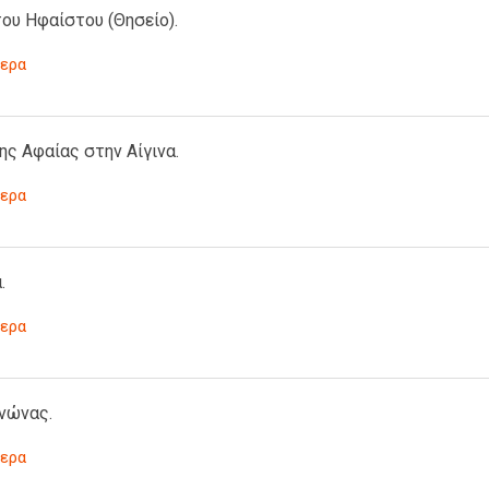
ου Ηφαίστου (Θησείο).
ερα
ης Αφαίας στην Αίγινα.
ερα
.
ερα
νώνας.
ερα