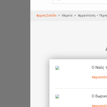
Αρχική Σελίδα
Θέματα
Αρχαιότητες – Τέχν
Ο Ναός 
περισσότ
Ο δωρικό
περισσότ