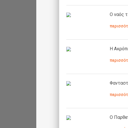
Ο ναός τ
περισσότ
Η Ακρόπ
περισσότ
Φανταστ
περισσότ
Ο Παρθε