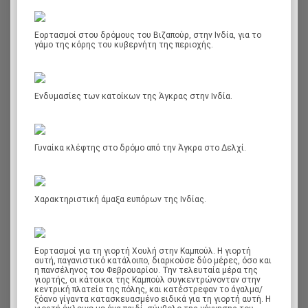
Εορτασμοί στου δρόμους του Βιζαπούρ, στην Ινδία, για το
γάμο της κόρης του κυβερνήτη της περιοχής.
Ενδυμασίες των κατοίκων της Άγκρας στην Ινδία.
Γυναίκα κλέφτης στο δρόμο από την Άγκρα στο Δελχί.
Χαρακτηριστική άμαξα ευπόρων της Ινδίας.
Εορτασμοί για τη γιορτή Χουλή στην Καμπούλ. Η γιορτή
αυτή, παγανιστικό κατάλoιπο, διαρκούσε δύο μέρες, όσο και
η πανσέληνος του Φεβρουαρίου. Την τελευταία μέρα της
γιορτής, οι κάτοικοι της Καμπούλ συγκεντρώνονταν στην
κεντρική πλατεία της πόλης, και κατέστρεφαν το άγαλμα/
ξόανο γίγαντα κατασκευασμένο ειδικά για τη γιορτή αυτή. Η