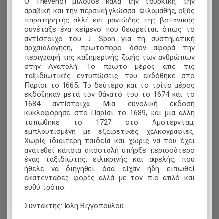
Ο Thevenot μιλούσε καλά την τουρκική, την
αραβική και την περσική γλώσσα. Φιλομαθής, οξύς
παρατηρητής αλλά και μανιώδης της βοτανικής
συνέταξε ένα κείμενο που θεωρείται, όπως το
αντίστοιχο του J. Spon για τη συστηματική
αρχαιολόγηση, πρωτοπόρο όσον αφορά την
περιγραφή της καθημερινής ζωής των ανθρώπων
στην Ανατολή. Το πρώτο μέρος από τις
ταξιδιωτικές εντυπώσεις του εκδόθηκε στο
Παρίσι το 1665. Το δεύτερο και το τρίτο μέρος
εκδόθηκαν μετά τον θάνατό του το 1674 και το
1684 αντίστοιχα. Μία συνολική έκδοση
κυκλοφόρησε στο Παρίσι το 1689, και μία άλλη
τυπώθηκε το 1727 στο Άμστερνταμ,
εμπλουτισμένη με εξαιρετικές χαλκογραφίες.
Χωρίς ιδιαίτερη παιδεία και χωρίς να του έχει
ανατεθεί κάποια αποστολή υπήρξε περισσότερο
ένας ταξιδιώτης, ειλικρινής και αφελής, που
ήθελε να διηγηθεί όσα είχαν ήδη ειπωθεί
εκατοντάδες φορές αλλά με τον πιο απλό και
ευθύ τρόπο.
Συντάκτης: Ιόλη Βιγγοπούλου