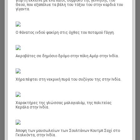
γιορτή έκλεινε με ένα παιδί, σύμβολο της γέννησης του
Θεού, που εξαπέλυε τα βέλη του τόξου του στην καρδιά του
γίγαντα.
Ο θάνατος ινδού φακίρη στις όχθες του ποταμού Γάγγη.
Ακροβάτες σε δημόσιο δρόμο στην πόλη Αμέρ στην Ινδία.
Χήρα πέφτει στη νεκρική πυρά του συζύγου της στην Ινδία.
Χαρακτήρες της γλώσσας μαλαγιαλάμ, της πολιτείας
Κεράλα στην Ινδία.
Άποψη των μαυσωλείων των Σουλτάνων Κουτμπ Σαχί στο
Γκολκόντα, στην Ινδία.