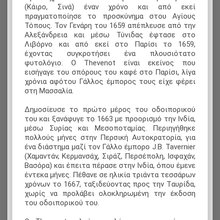
(Κάιρο, Σινά) έναν χρόνο και από εκεί
πραγματοποίησε το προσκύνημα στου Αγίους
Τόπους. Τον Γενάρη του 1659 απέπλευσε από την
Αλεξάνδρεια και μέσω Τύνιδας έφτασε στο
Λιβόρνο και από εκεί στο Παρίσι το 1659,
έχοντας συγκροτήσει ένα πλουσιότατο
φυτολόγιο. Ο Thevenot είναι εκείνος που
εισήγαγε του σπόρους του καφέ στο Παρίσι, λίγα
χρόνια αφότου Γάλλος έμπορος τους είχε φέρει
στη Μασσαλία.
Δημοσίευσε το πρώτο μέρος του οδοιπορικού
του και ξανάφυγε το 1663 με προορισμό την Iνδία,
μέσω Συρίας και Μεσοποταμίας. Περιηγήθηκε
πολλούς μήνες στην Περσική Αυτοκρατορία, για
ένα διάστημα μαζί τον Γάλλο έμπορο J.B. Tavernier
(Χαμαντάν, Κερμανσάχ, Σιράζ, Περσέπολη, Ισφαχάν,
Βασόρα) και έπειτα πέρασε στην Ινδία, όπου έμενε
έντεκα μήνες. Πέθανε σε ηλικία τριάντα τεσσάρων
χρόνων το 1667, ταξιδεύοντας προς την Tαυρίδα,
χωρίς να προλάβει ολοκληρωμένη την έκδοση
του οδοιπορικού του.