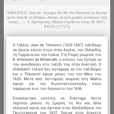
THEVENOT, Jean de. Voyages De Mr. De Thevenot en Europe
qu'en Asie & en Afrique, divisez en trois parties contenant cinq
tomes..., τ. V, Άμστερνταμ, Michel Charles le Céne, M. DCC.
XXVII. [=1727].
O Γάλλος Jean de Thévenot (1633-1667) ταξίδεψε
σε ηλικία είκοσι ετών στην Αγγλία, την Ολλανδία,
τη Γερμανία και την Ιταλία. Στη Ρώμη γνώρισε τον
B. d’Herbelot de Molainville, ο οποίος του ζήτησε να
τον συνοδεύσει στο ταξίδι του στην Ανατολή. Ο
d’Herbelot τελικά δεν κατάφερε να τον ταξιδέψει
και ο Thevenot έφυγε μόνος του τον Μάιο του
1655. Μετά από πεντάμηνη αναμονή στη Μάλτα
έφυγε για την Κωνσταντινούπολη, όπου
παρέμεινε έως τον Αύγουστο του 1656.
Επισκέφτηκε κατόπιν, σε διάστημα πέντε
περίπου μηνών, τη Σμύρνη, τη Χίο και άλλα
ελληνικά νησιά, και έφτασε στην Αλεξάνδρεια την
Πρωτοχρονιά του 1657. Έμεινε στην Αίγυπτο