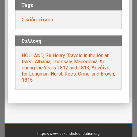
Tags
Σελίδα τίτλου
Συλλογή
HOLLAND, Sir Henry. Travels in the Ionian
Isles, Albania, Thessaly, Macedonia, &c.
during the Years 1812 and 1813, Λονδίνο,
for Longman, Hurst, Rees, Orme, and Brown,
1815.
https://www.laskaridisfoundation.org