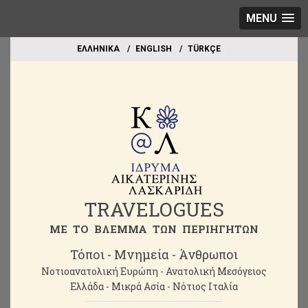
MENU
EΛΛΗΝΙΚΑ
ΕΝGLISH
TÜRKÇE
TRAVELOGUES
ME TO BΛΕΜΜΑ ΤΩΝ ΠΕΡΙΗΓΗΤΩΝ
Τόποι - Μνημεία - Άνθρωποι
Νοτιοανατολική Ευρώπη - Ανατολική Μεσόγειος
Ελλάδα - Μικρά Ασία - Νότιος Ιταλία