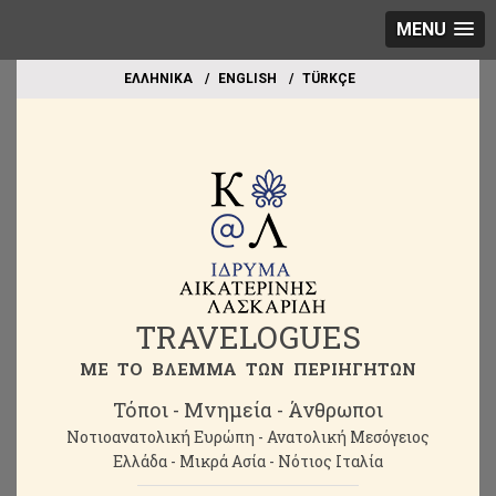
MENU
EΛΛΗΝΙΚΑ
ΕΝGLISH
TÜRKÇE
TRAVELOGUES
ME TO BΛΕΜΜΑ ΤΩΝ ΠΕΡΙΗΓΗΤΩΝ
Τόποι - Μνημεία - Άνθρωποι
Νοτιοανατολική Ευρώπη - Ανατολική Μεσόγειος
Ελλάδα - Μικρά Ασία - Νότιος Ιταλία