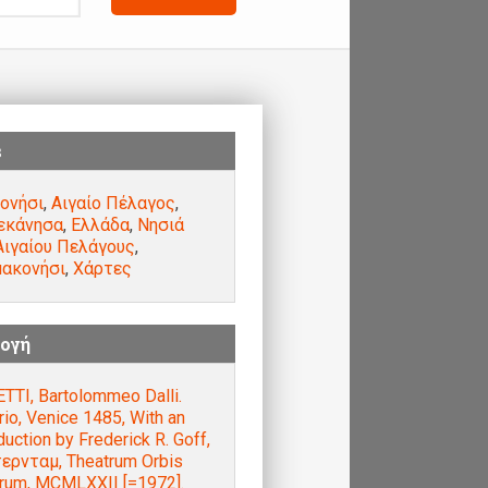
s
ονήσι
,
Αιγαίο Πέλαγος
,
εκάνησα
,
Ελλάδα
,
Νησιά
Αιγαίου Πελάγους
,
ακονήσι
,
Χάρτες
ογή
TTI, Bartolommeo Dalli.
rio, Venice 1485, With an
duction by Frederick R. Goff,
ερνταμ, Theatrum Orbis
arum, MCMLXXII [=1972].