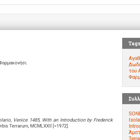
Tag
Αγαθ
 Φαρμακονήσι.
Δωδ
του 
Φαρμ
Συλλ
SONE
Isola
olario, Venice 1485, With an Introduction by Frederick
Intro
rbis Terrarum, MCMLXXII [=1972].
Άμστ
Terr