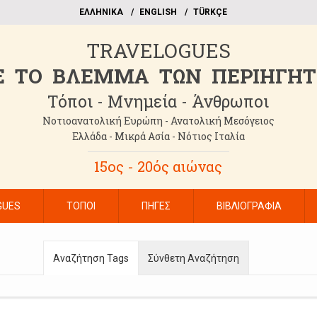
EΛΛΗΝΙΚΑ
ΕΝGLISH
TÜRKÇE
TRAVELOGUES
 TO BΛΕΜΜΑ ΤΩΝ ΠΕΡΙΗΓΗ
Τόποι - Μνημεία - Άνθρωποι
Νοτιοανατολική Ευρώπη - Ανατολική Μεσόγειος
Ελλάδα - Μικρά Ασία - Νότιος Ιταλία
15ος - 20ός αιώνας
GUES
ΤΟΠΟΙ
ΠΗΓΕΣ
ΒΙΒΛΙΟΓΡΑΦΙΑ
Αναζήτηση Tags
Σύνθετη Αναζήτηση