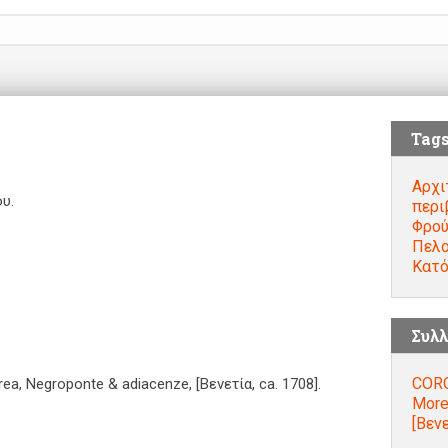
Tag
Αρχι
υ.
περι
Φρού
Πελ
Κατό
Συλλ
CORO
a, Negroponte & adiacenze, [Βενετία, ca. 1708].
More
[Βενε