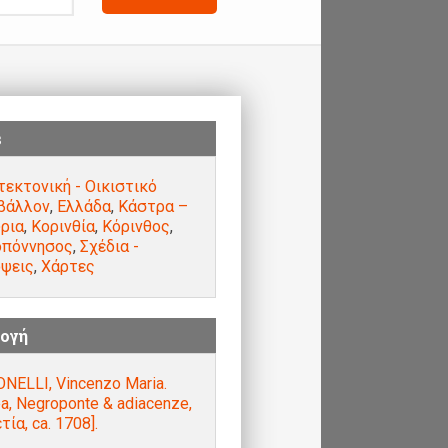
s
τεκτονική - Οικιστικό
βάλλον
,
Ελλάδα
,
Κάστρα –
ρια
,
Κορινθία
,
Κόρινθος
,
οπόννησος
,
Σχέδια -
ψεις
,
Χάρτες
ογή
NELLI, Vincenzo Maria.
a, Negroponte & adiacenze,
τία, ca. 1708].