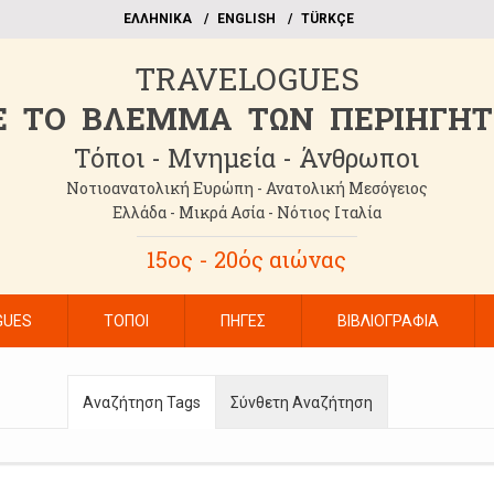
EΛΛΗΝΙΚΑ
ΕΝGLISH
TÜRKÇE
TRAVELOGUES
 TO BΛΕΜΜΑ ΤΩΝ ΠΕΡΙΗΓΗ
Τόποι - Μνημεία - Άνθρωποι
Νοτιοανατολική Ευρώπη - Ανατολική Μεσόγειος
Ελλάδα - Μικρά Ασία - Νότιος Ιταλία
15ος - 20ός αιώνας
GUES
ΤΟΠΟΙ
ΠΗΓΕΣ
ΒΙΒΛΙΟΓΡΑΦΙΑ
Αναζήτηση Tags
Σύνθετη Αναζήτηση