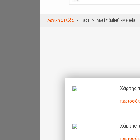
Αρχική Σελίδα
Τags
Μλιέτ (Mljet) - Meleda
Χάρτης τ
περισσότ
Χάρτης τ
περισσότ