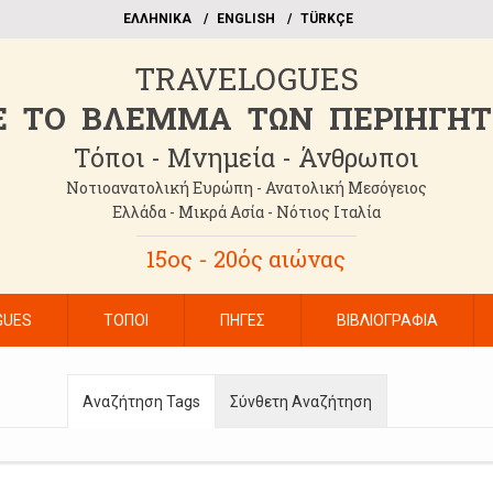
EΛΛΗΝΙΚΑ
ΕΝGLISH
TÜRKÇE
TRAVELOGUES
 TO BΛΕΜΜΑ ΤΩΝ ΠΕΡΙΗΓΗ
Τόποι - Μνημεία - Άνθρωποι
Νοτιοανατολική Ευρώπη - Ανατολική Μεσόγειος
Ελλάδα - Μικρά Ασία - Νότιος Ιταλία
15ος - 20ός αιώνας
GUES
ΤΟΠΟΙ
ΠΗΓΕΣ
ΒΙΒΛΙΟΓΡΑΦΙΑ
Αναζήτηση Tags
Σύνθετη Αναζήτηση