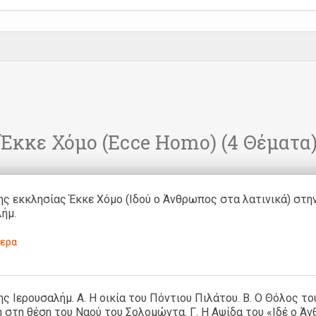
Έκκε Χόμο (Ecce Homo)
(4 Θέματα
ς εκκλησίας Έκκε Χόμο (Ιδού ο Άνθρωπος στα λατινικά) στη
ήμ.
ερα
ς Ιερουσαλήμ. Α. Η οικία του Πόντιου Πιλάτου. Β. Ο Θόλος το
 στη θέση του Ναού του Σολομώντα. Γ. Η Αψίδα του «Ιδέ ο Ά