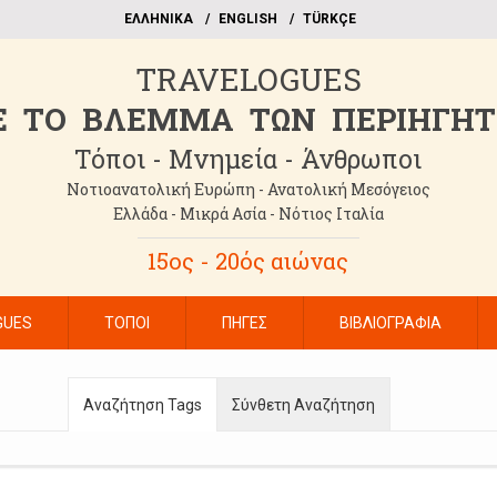
EΛΛΗΝΙΚΑ
ΕΝGLISH
TÜRKÇE
TRAVELOGUES
 TO BΛΕΜΜΑ ΤΩΝ ΠΕΡΙΗΓΗ
Τόποι - Μνημεία - Άνθρωποι
Νοτιοανατολική Ευρώπη - Ανατολική Μεσόγειος
Ελλάδα - Μικρά Ασία - Νότιος Ιταλία
15ος - 20ός αιώνας
GUES
ΤΟΠΟΙ
ΠΗΓΕΣ
ΒΙΒΛΙΟΓΡΑΦΙΑ
Αναζήτηση Tags
Σύνθετη Αναζήτηση