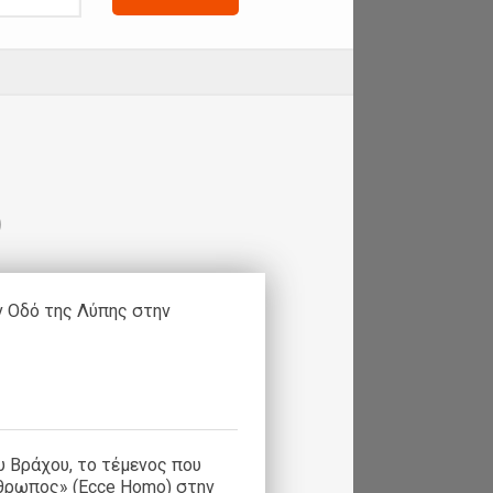
)
ν Οδό της Λύπης στην
υ Βράχου, το τέμενος που
νθρωπος» (Ecce Homo) στην