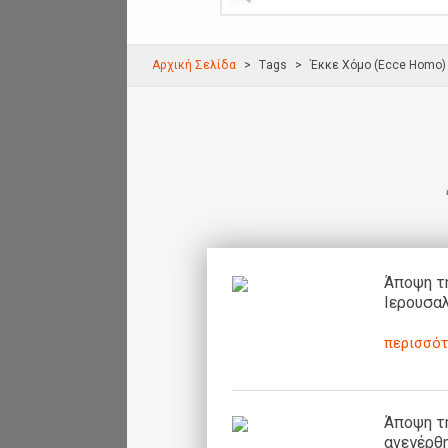
Αρχική Σελίδα
Τags
Έκκε Χόμο (Ecce Homo)
Άποψη τη
Ιερουσαλ
περισσότ
Άποψη τη
ανεγέρθη