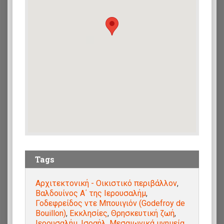
Tags
Αρχιτεκτονική - Οικιστικό περιβάλλον
,
Βαλδουίνος Α΄ της Ιερουσαλήμ
,
Γοδεφρείδος ντε Μπουιγιόν (Godefroy de
Bouillon)
,
Εκκλησίες
,
Θρησκευτική ζωή
,
Ιερουσαλήμ
,
Ισραήλ
,
Μεσαιωνικά μνημεία
,