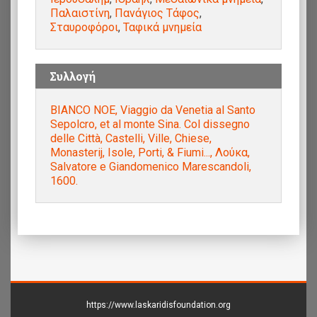
Παλαιστίνη
,
Πανάγιος Τάφος
,
Σταυροφόροι
,
Ταφικά μνημεία
Συλλογή
BIANCO NOE, Viaggio da Venetia al Santo
Sepolcro, et al monte Sina. Col dissegno
delle Città, Castelli, Ville, Chiese,
Monasterij, Isole, Porti, & Fiumi..., Λούκα,
Salvatore e Giandomenico Marescandoli,
1600.
https://www.laskaridisfoundation.org