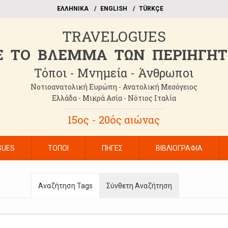
EΛΛΗΝΙΚΑ
ΕΝGLISH
TÜRKÇE
TRAVELOGUES
 TO BΛΕΜΜΑ ΤΩΝ ΠΕΡΙΗΓΗ
Τόποι - Μνημεία - Άνθρωποι
Νοτιοανατολική Ευρώπη - Ανατολική Μεσόγειος
Ελλάδα - Μικρά Ασία - Νότιος Ιταλία
15ος - 20ός αιώνας
GUES
ΤΟΠΟΙ
ΠΗΓΕΣ
ΒΙΒΛΙΟΓΡΑΦΙΑ
Αναζήτηση Tags
Σύνθετη Αναζήτηση