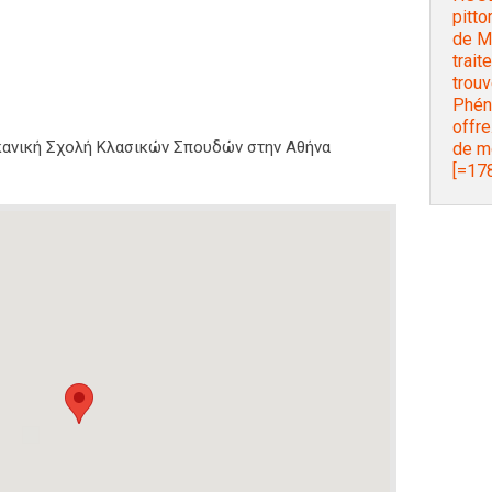
pitto
de Ma
trait
trouv
Phén
offre
ικανική Σχολή Κλασικών Σπουδών στην Αθήνα
de m
[=178