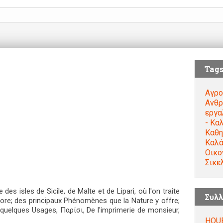
Tag
Αγρο
Ανθρ
εργα
- Κα
Καθη
Καλά
Οικο
Σικε
es isles de Sicile, de Malte et de Lipari, où l'on traite
Συλλ
core; des principaux Phénomènes que la Nature y offre;
uelques Usages, Παρίσι, De l'imprimerie de monsieur,
HOUE