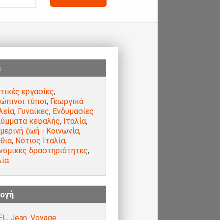
s
τικές εργασίες
,
ώπινοι τύποι
,
Γεωργικά
λεία
,
Γυναίκες
,
Ενδυμασίες
λύμματα κεφαλής
,
Ιταλία
,
μερινή ζωή - Κοινωνία
,
θια
,
Νότιος Ιταλία
,
νομικές δραστηριότητες
,
λία
ογή
L, Jean. Voyage