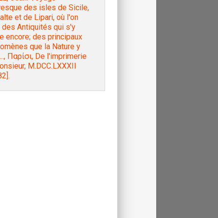
resque des isles de Sicile,
lte et de Lipari, où l'on
e des Antiquités qui s'y
e encore; des principaux
omènes que la Nature y
..., Παρίσι, De l'imprimerie
onsieur, M.DCC.LXXXII
2].