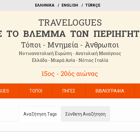
EΛΛΗΝΙΚΑ
ΕΝGLISH
TÜRKÇE
TRAVELOGUES
 TO BΛΕΜΜΑ ΤΩΝ ΠΕΡΙΗΓΗ
Τόποι - Μνημεία - Άνθρωποι
Νοτιοανατολική Ευρώπη - Ανατολική Μεσόγειος
Ελλάδα - Μικρά Ασία - Νότιος Ιταλία
15ος - 20ός αιώνας
GUES
ΤΟΠΟΙ
ΠΗΓΕΣ
ΒΙΒΛΙΟΓΡΑΦΙΑ
Αναζήτηση Tags
Σύνθετη Αναζήτηση