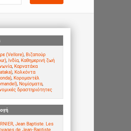
s
ρε (Vellore)
,
Βιζαπούρ
pur)
,
Ινδία
,
Καθημερινή ζωή
ινωνία
,
Καρνατάκα
ataka)
,
Κολκόντα
konda)
,
Κορομαντέλ
omandel)
,
Νομίσματα
,
νομικές δραστηριότητες
ογή
RNIER, Jean Baptiste. Les
voyages de Jean-Baptiste