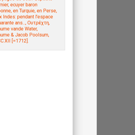
nier, ecuyer baron
onne, en Turquie, en Perse,
x Indes: pendant l'espace
arante ans..., Ουτρέχτη,
laume vande Water,
laume & Jacob Poolsum,
C.XII [=1712].