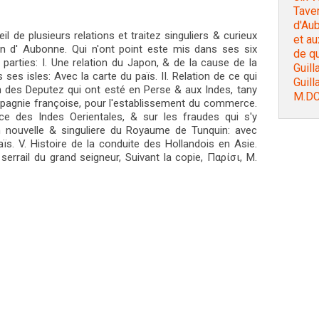
Taver
d'Aub
l de plusieurs relations et traitez singuliers & curieux
et au
ron d' Aubonne. Qui n'ont point este mis dans ses six
de qu
parties: I. Une relation du Japon, & de la cause de la
Guil
ses isles: Avec la carte du païs. II. Relation de ce qui
Guil
n des Deputez qui ont esté en Perse & aux Indes, tany
M.DC
mpagnie françoise, pour l'establissement du commerce.
ce des Indes Oerientales, & sur les fraudes qui s'y
n nouvelle & singuliere du Royaume de Tunquin: avec
aïs. V. Histoire de la conduite des Hollandois en Asie.
u serrail du grand seigneur, Suivant la copie, Παρίσι, M.