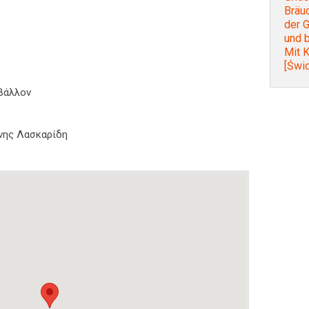
Bräu
der 
und b
Mit 
[Świd
ιβάλλον
ίνης Λασκαρίδη