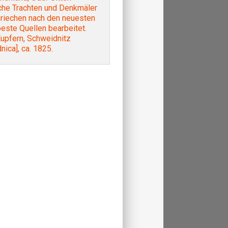
che Trachten und Denkmäler
Griechen nach den neuesten
este Quellen bearbeitet.
Kupfern, Schweidnitz
nica], ca. 1825.