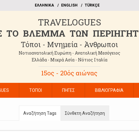
EΛΛΗΝΙΚΑ
ΕΝGLISH
TÜRKÇE
TRAVELOGUES
 TO BΛΕΜΜΑ ΤΩΝ ΠΕΡΙΗΓΗ
Τόποι - Μνημεία - Άνθρωποι
Νοτιοανατολική Ευρώπη - Ανατολική Μεσόγειος
Ελλάδα - Μικρά Ασία - Νότιος Ιταλία
15ος - 20ός αιώνας
GUES
ΤΟΠΟΙ
ΠΗΓΕΣ
ΒΙΒΛΙΟΓΡΑΦΙΑ
Αναζήτηση Tags
Σύνθετη Αναζήτηση