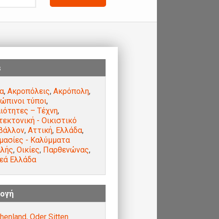
s
α
,
Ακροπόλεις
,
Ακρόπολη
,
ώπινοι τύποι
,
ιότητες – Τέχνη
,
τεκτονική - Οικιστικό
βάλλον
,
Αττική
,
Ελλάδα
,
μασίες - Καλύμματα
λής
,
Οικίες
,
Παρθενώνας
,
εά Ελλάδα
ογή
henland, Oder Sitten