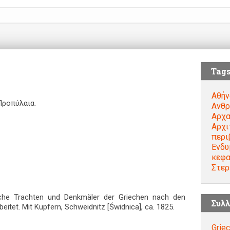
Tag
Αθήν
Προπύλαια.
Ανθρ
Αρχα
Αρχι
περι
Ενδυ
κεφα
Στερ
uche Trachten und Denkmäler der Griechen nach den
Συλλ
itet. Mit Kupfern, Schweidnitz [Świdnica], ca. 1825.
Griec