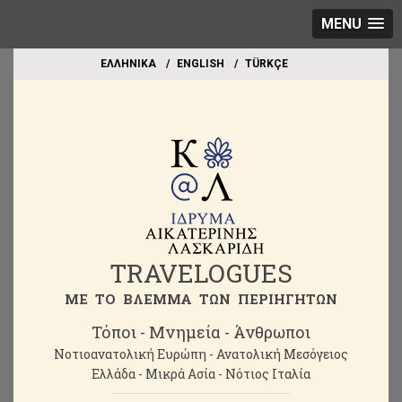
MENU
EΛΛΗΝΙΚΑ
ΕΝGLISH
TÜRKÇE
TRAVELOGUES
ME TO BΛΕΜΜΑ ΤΩΝ ΠΕΡΙΗΓΗΤΩΝ
Τόποι - Μνημεία - Άνθρωποι
Νοτιοανατολική Ευρώπη - Ανατολική Μεσόγειος
Ελλάδα - Μικρά Ασία - Νότιος Ιταλία