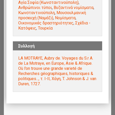
Αγία Σοφία (Κωνσταντινούπολη)
,
Ανθρώπινοι τύποι
,
Βυζαντινά νομίσματα
,
Κωνσταντινούπολη
,
Μουσουλμανική
προσευχή (Ναμάζι)
,
Νομίσματα
,
Οικονομικές δραστηριότητες
,
Σχέδια -
Κατόψεις
,
Τουρκία
Συλλογή
LA MOTRAYE, Aubry de. Voyages du S.r A.
de La Motraye, en Europe, Asie & Afrique.
Où l’on trouve une grande varieté de
Recherches géographiques, historiques &
politiques..., τ. Ι-ΙΙ, Χάγη, T. Johnson & J. van
Duren, 1727.