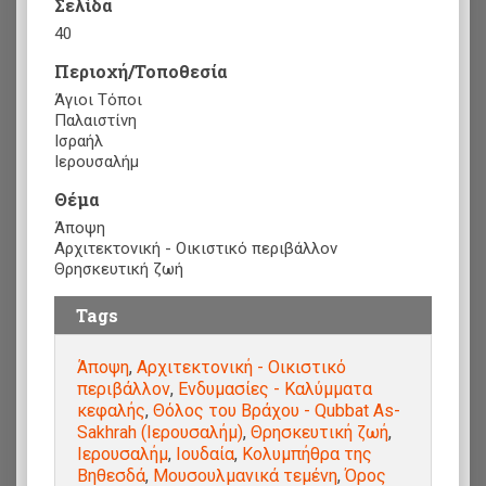
Σελίδα
40
Περιοχή/Τοποθεσία
Άγιοι Τόποι
Παλαιστίνη
Ισραήλ
Ιερουσαλήμ
Θέμα
Άποψη
Αρχιτεκτονική - Οικιστικό περιβάλλον
Θρησκευτική ζωή
Tags
Άποψη
,
Αρχιτεκτονική - Οικιστικό
περιβάλλον
,
Ενδυμασίες - Καλύμματα
κεφαλής
,
Θόλος του Βράχου - Qubbat As-
Sakhrah (Ιερουσαλήμ)
,
Θρησκευτική ζωή
,
Ιερουσαλήμ
,
Ιουδαία
,
Κολυμπήθρα της
Βηθεσδά
,
Μουσουλμανικά τεμένη
,
Όρος